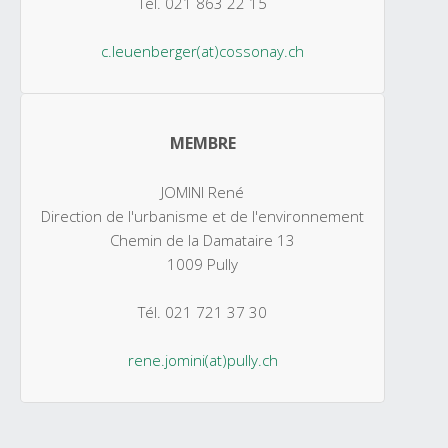
Tél. 021 863 22 15
c.leuenberger(at)cossonay.ch
MEMBRE
JOMINI René
Direction de l'urbanisme et de l'environnement
Chemin de la Damataire 13
1009 Pully
Tél. 021 721 37 30
rene.jomini(at)pully.ch