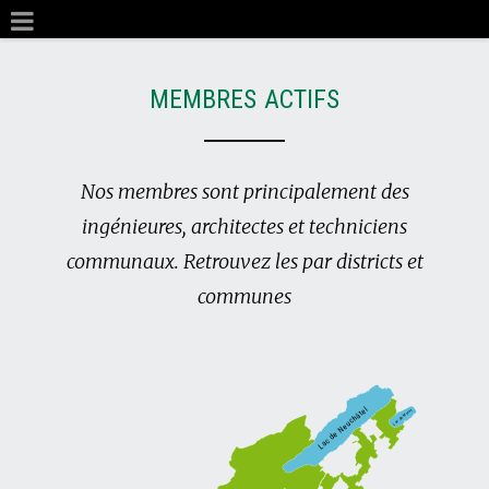
MEMBRES ACTIFS
Nos membres sont principalement des
ingénieures, architectes et techniciens
communaux. Retrouvez les par districts et
communes
l
e
t
t
a
r
â
o
M
h
e
c
d
c
u
a
L
e
N
e
d
c
a
L